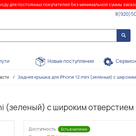
роду для постоянных покупателей без минимальной суммы зака
8(920)5
пути
Новые поступления
Сервисн
Задняя крышка для iPhone 12 mini (зеленый) с широки
части
ni (зеленый) с широким отверстием
Доступность:
Есть в наличии