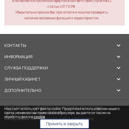
и не является публичной офертой в соответствии с пунктом 2
статьи 437 ГК РФ.
Убедительно просим Вас при оплате и покупке проверять
наличие желаемых функций и характеристик.
КОНТАКТЫ
ИНФОРМАЦИЯ
СЛУЖБА ПОДДЕРЖКИ
ЛИЧНЫЙ КАБИНЕТ
ДОПОЛНИТЕЛЬНО
Smart Mobile - запчасти и аксессуары для сотовых
Наш сайт использует файлы cookie. Продолжая использование нашего
телефонов в Липецке © 2026
сайта, не меняя настроек cookie в браузере, вы даете согласие на
обработку файлов
cookie
.
Копирование материалов с сайта запрещено
Принять и закрыть