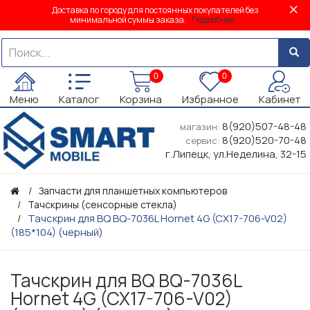
Доставка по городу для постоянных покупателей без
минимальной суммы заказа.
Подробнее...
0
0
Меню
Каталог
Корзина
Избранное
Кабинет
8(920)507-48-48
магазин:
8(920)520-70-48
сервис:
г.Липецк, ул.Неделина, 32-15
Запчасти для планшетных компьютеров
Тачскрины (сенсорные стекла)
Тачскрин для BQ BQ-7036L Hornet 4G (CX17-706-V02)
(185*104) (черный)
Тачскрин для BQ BQ-7036L
Hornet 4G (CX17-706-V02)