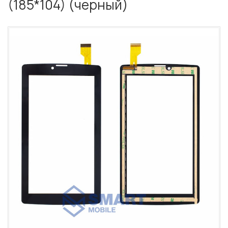
(185*104) (черный)