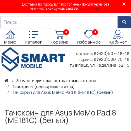
Доставка по городу для постоянных покупателей без
минимальной суммы заказа.
Подробнее...
0
0
Меню
Каталог
Корзина
Избранное
Кабинет
8(920)507-48-48
магазин:
8(920)520-70-48
сервис:
г.Липецк, ул.Неделина, 32-15
Запчасти для планшетных компьютеров
Тачскрины (сенсорные стекла)
Тачскрин для Asus MeMo Pad 8 (ME181C) (белый)
Тачскрин для Asus MeMo Pad 8
(ME181C) (белый)