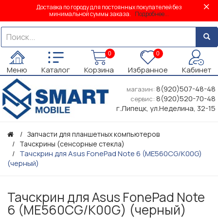
Доставка по городу для постоянных покупателей без
минимальной суммы заказа.
Подробнее...
0
0
Меню
Каталог
Корзина
Избранное
Кабинет
8(920)507-48-48
магазин:
8(920)520-70-48
сервис:
г.Липецк, ул.Неделина, 32-15
Запчасти для планшетных компьютеров
Тачскрины (сенсорные стекла)
Тачскрин для Asus FonePad Note 6 (ME560CG/K00G)
(черный)
Тачскрин для Asus FonePad Note
6 (ME560CG/K00G) (черный)