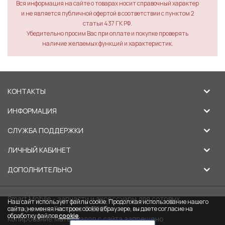
Вся информация на сайте о товарах носит справочный характер
и не является публичной офертой в соответствии с пунктом 2
статьи 437 ГК РФ.
Убедительно просим Вас при оплате и покупке проверять
наличие желаемых функций и характеристик.
КОНТАКТЫ
ИНФОРМАЦИЯ
СЛУЖБА ПОДДЕРЖКИ
ЛИЧНЫЙ КАБИНЕТ
ДОПОЛНИТЕЛЬНО
Smart Mobile - запчасти и аксессуары для сотовых
Наш сайт использует файлы cookie. Продолжая использование нашего
телефонов в Липецке © 2026
сайта, не меняя настроек cookie в браузере, вы даете согласие на
обработку файлов
cookie
.
Копирование материалов с сайта запрещено