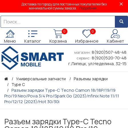
Доставка по городу для постоянных покупателей без
минимальной суммы заказа.
Подробнее...
0
0
Меню
Каталог
Корзина
Избранное
Кабинет
8(920)507-48-48
магазин:
8(920)520-70-48
сервис:
г.Липецк, ул.Неделина, 32-15
Универсальные запчасти
Разъемы зарядки
Type C
Разъем зарядки Type-C Tecno Camon 18/18P/19/19
Pro/19 Neo/Pova 3/4 Pro/Spark Go (2023)/nfinix Note 11/11
Pro/12/12 (2023)/Hot 30/30i
Разъем зарядки Type-C Tecno