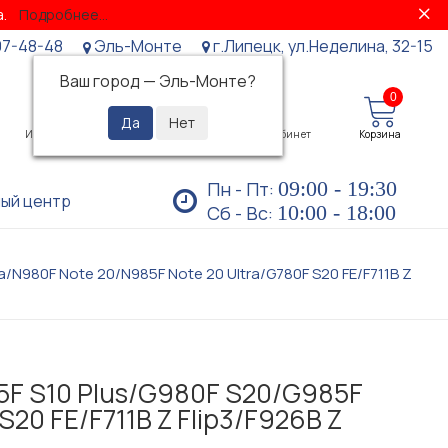
за.
Подробнее...
07-48-48
Эль-Монте
г.Липецк, ул.Неделина, 32-15
Ваш город —
Эль-Монте
?
0
0
Избранное
Просмотренные
Личный кабинет
Корзина
09:00 - 19:30
Пн - Пт:
ый центр
10:00 - 18:00
Сб - Вс:
/N980F Note 20/N985F Note 20 Ultra/G780F S20 FE/F711B Z
5F S10 Plus/G980F S20/G985F
20 FE/F711B Z Flip3/F926B Z