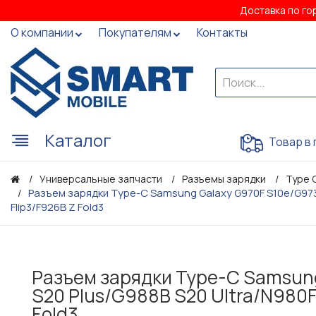
Доставка по го
О компании
Покупателям
Контакты
Каталог
Товар в 
Универсальные запчасти
Разъемы зарядки
Type 
Разъем зарядки Type-C Samsung Galaxy G970F S10e/G973F 
Flip3/F926B Z Fold3
Разъем зарядки Type-C Samsung
S20 Plus/G988B S20 Ultra/N980F 
Fold3