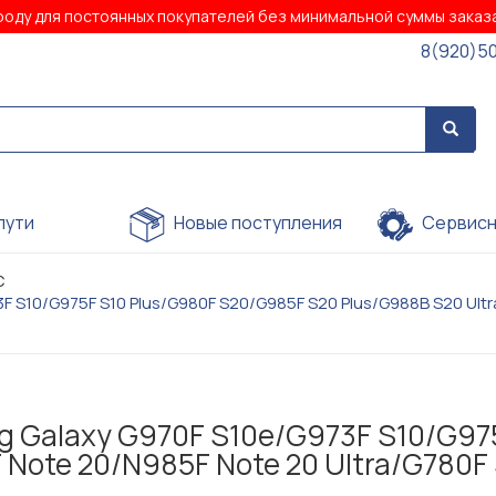
роду для постоянных покупателей без минимальной суммы зака
8(920)5
пути
Новые поступления
Сервисн
C
S10/G975F S10 Plus/G980F S20/G985F S20 Plus/G988B S20 Ultra
 Galaxy G970F S10e/G973F S10/G97
Note 20/N985F Note 20 Ultra/G780F S