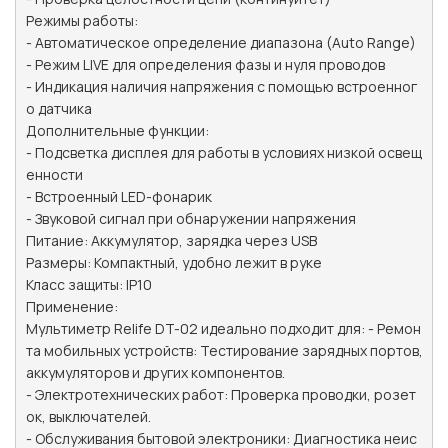
Режимы работы:

- Автоматическое определение диапазона (Auto Range)

- Режим LIVE для определения фазы и нуля проводов

- Индикация наличия напряжения с помощью встроенног
о датчика

Дополнительные функции:

- Подсветка дисплея для работы в условиях низкой освещ
енности

- Встроенный LED-фонарик

- Звуковой сигнал при обнаружении напряжения

Питание: Аккумулятор, зарядка через USB

Размеры: Компактный, удобно лежит в руке

Класс защиты: IP10

Применение:

Мультиметр Relife DT-02 идеально подходит для: - Ремон
та мобильных устройств: Тестирование зарядных портов, 
аккумуляторов и других компонентов.

- Электротехнических работ: Проверка проводки, розет
ок, выключателей.

- Обслуживания бытовой электроники: Диагностика неис