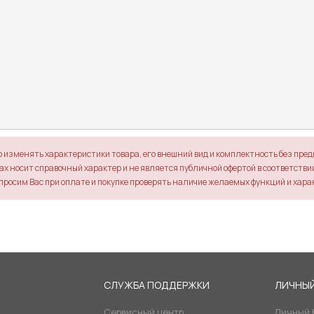
о изменять характеристики товара, его внешний вид и комплектность без пре
х носит справочный характер и не является публичной офертой в соответствии 
просим Вас при оплате и покупке проверять наличие желаемых функций и хара
Я
СЛУЖБА ПОДДЕРЖКИ
ЛИЧНЫЙ
Сервисный центр
Личный 