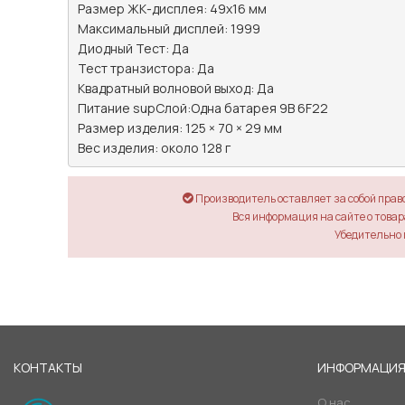
Размер ЖК-дисплея: 49х16 мм

Максимальный дисплей: 1999

Диодный Тест: Да

Тест транзистора: Да

Квадратный волновой выход: Да

Питание supСлой:Одна батарея 9В 6F22

Размер изделия: 125 × 70 × 29 мм

Вес изделия: около 128 г
Производитель оставляет за собой прав
Вся информация на сайте о товара
Убедительно 
КОНТАКТЫ
ИНФОРМАЦИ
О нас