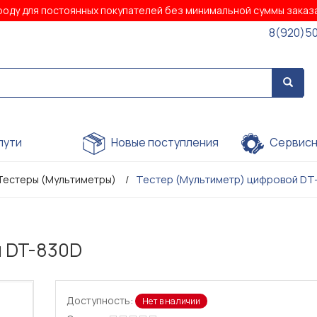
роду для постоянных покупателей без минимальной суммы зака
8(920)5
пути
Новые поступления
Сервисн
Тестер (Мультиметр) цифровой DT
Тестеры (Мультиметры)
й DT-830D
Доступность:
Нет в наличии