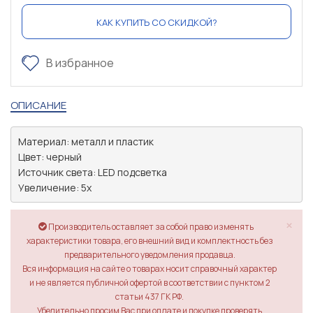
КАК КУПИТЬ СО СКИДКОЙ?
В избранное
ОПИСАНИЕ
Материал: металл и пластик

Цвет: черный

Источник света: LED подсветка

Увеличение: 5x
×
Производитель оставляет за собой право изменять
характеристики товара, его внешний вид и комплектность без
предварительного уведомления продавца.
Вся информация на сайте о товарах носит справочный характер
и не является публичной офертой в соответствии с пунктом 2
статьи 437 ГК РФ.
Убедительно просим Вас при оплате и покупке проверять