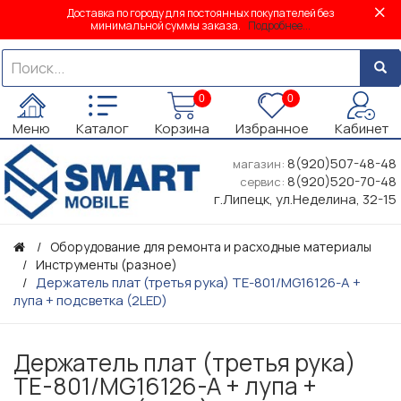
Доставка по городу для постоянных покупателей без
минимальной суммы заказа.
Подробнее...
0
0
Меню
Каталог
Корзина
Избранное
Кабинет
8(920)507-48-48
магазин:
8(920)520-70-48
сервис:
г.Липецк, ул.Неделина, 32-15
Оборудование для ремонта и расходные материалы
Инструменты (разное)
Держатель плат (третья рука) TE-801/MG16126-A +
лупа + подсветка (2LED)
Держатель плат (третья рука)
TE-801/MG16126-A + лупа +