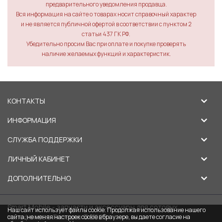
предварительного уведомления продавца.
Вся информация на сайте о товарах носит справочный характер
и не является публичной офертой в соответствии с пунктом 2
статьи 437 ГК РФ.
Убедительно просим Вас при оплате и покупке проверять
наличие желаемых функций и характеристик.
КОНТАКТЫ
ИНФОРМАЦИЯ
СЛУЖБА ПОДДЕРЖКИ
ЛИЧНЫЙ КАБИНЕТ
ДОПОЛНИТЕЛЬНО
Smart Mobile - запчасти и аксессуары для сотовых
Наш сайт использует файлы cookie. Продолжая использование нашего
телефонов в Липецке © 2026
сайта, не меняя настроек cookie в браузере, вы даете согласие на