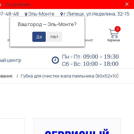
за.
Подробнее...
07-48-48
Эль-Монте
г.Липецк, ул.Неделина, 32-15
Ваш город —
Эль-Монте
?
0
0
Избранное
Просмотренные
Личный кабинет
Корзина
09:00 - 19:30
Пн - Пт:
ый центр
10:00 - 18:00
Сб - Вс:
Губка для очистки жала паяльника (80х52х10)
ование