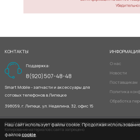
Убедительно 
КОНТАКТЫ
ИНФОРМАЦИ
О нас
Поддержка:
Новости
8(920)507-48-48
Поставщикам
Smart Mobile - запчасти и аксессуары для
Политика кон
сотовых телефонов в Липецке
Обработка пе
398059, г. Липецк, ул. Неделина, 32, офис 15
Smart Mobile - запчасти и аксессуары для сотовых телефонов в Липецке © 2
Наш сайт использует файлы cookie. Продолжая использование 
Копирование материалов с сайта запрещено
файлов
cookie
.