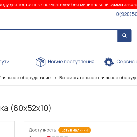
роду для постоянных покупателей без минимальной суммы зака
8(920)5
пути
Новые поступления
Сервисн
Паяльное оборудование
Вспомогательное паяльное оборуд
ка (80х52х10)
Доступность:
Есть в наличии