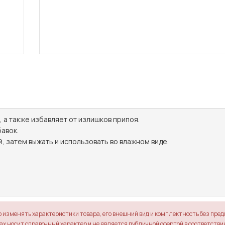
, а также избавляет от излишков припоя.

авок.

затем выжать и использовать во влажном виде. 

о изменять характеристики товара, его внешний вид и комплектность без пре
х носит справочный характер и не является публичной офертой в соответствии 