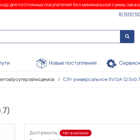
роду для постоянных покупателей без минимальной суммы зака
8(920)5
пути
Новые поступления
Сервисн
СЗУ универсальное 5V/2A (2.5x0.7
ншетов/роутеров/модемов
.7)
Доступность:
Нет в наличии