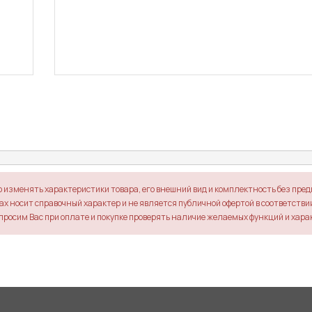
о изменять характеристики товара, его внешний вид и комплектность без пре
х носит справочный характер и не является публичной офертой в соответствии 
просим Вас при оплате и покупке проверять наличие желаемых функций и хара