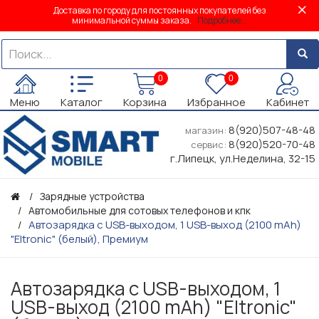
Доставка по городу для постоянных покупателей без
минимальной суммы заказа.
Подробнее...
0
0
Меню
Каталог
Корзина
Избранное
Кабинет
8(920)507-48-48
магазин:
8(920)520-70-48
сервис:
г.Липецк, ул.Неделина, 32-15
Зарядные устройства
Автомобильные для сотовых телефонов и кпк
Автозарядка с USB-выходом, 1 USB-выход (2100 mAh)
"Eltronic" (белый), Премиум
Автозарядка с USB-выходом, 1
USB-выход (2100 mAh) "Eltronic"