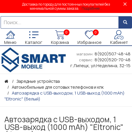
Доставка по городу для постоянных покупателей без
минимальной суммы заказа.
Подробнее...
0
0
Меню
Каталог
Корзина
Избранное
Кабинет
8(920)507-48-48
магазин:
8(920)520-70-48
сервис:
г.Липецк, ул.Неделина, 32-15
Зарядные устройства
Автомобильные для сотовых телефонов и кпк
Автозарядка с USB-выходом, 1 USB-выход (1000 mAh)
"Eltronic" (белый)
Автозарядка с USB-выходом, 1
USB-выход (1000 mAh) "Eltronic"