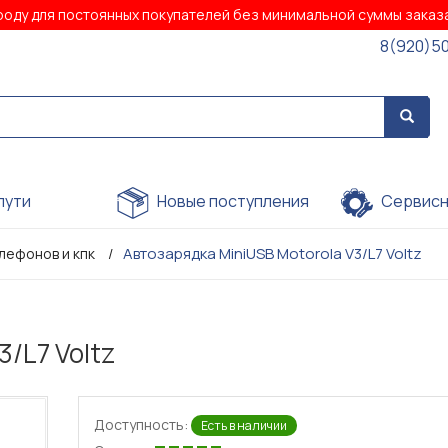
роду для постоянных покупателей без минимальной суммы зака
8(920)5
пути
Новые поступления
Сервисн
Автозарядка MiniUSB Motorola V3/L7 Voltz
лефонов и кпк
/L7 Voltz
Доступность:
Есть в наличии