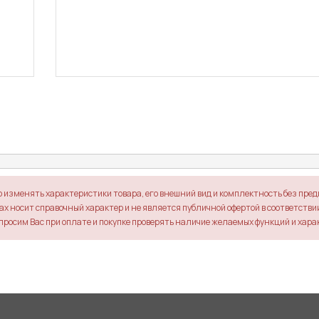
о изменять характеристики товара, его внешний вид и комплектность без пре
х носит справочный характер и не является публичной офертой в соответствии 
просим Вас при оплате и покупке проверять наличие желаемых функций и хара