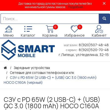
Доставка по городу для постоянных покупателей без
минимальной суммы заказа.
Подробнее...
0
0
Меню
Каталог
Корзина
Избранное
Кабинет
8(920)507-48-48
магазин:
8(920)520-70-48
сервис:
г.Липецк, ул.Неделина, 32-15
Зарядные устройства
Сетевые для сотовых телефонов и кпк
СЗУ с PD 65W (2 USB-C) + (USB) QC 3.0 (1800 mAh)
HOCO C160A (черный)
СЗУ с PD 65W (2 USB-C) + (USB)
QC 3.0 (1800 mAh) HOCO C160A