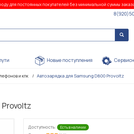
роду для постоянных покупателей без минимальной суммы зака
8(920)5
пути
Новые поступления
Сервисн
Автозарядка для Samsung D800 Provoltz
лефонов и кпк
Provoltz
Доступность:
Есть в наличии