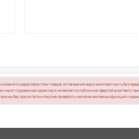
о изменять характеристики товара, его внешний вид и комплектность без пре
х носит справочный характер и не является публичной офертой в соответствии 
просим Вас при оплате и покупке проверять наличие желаемых функций и хара