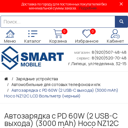
Доставка по городу для постоянных покупателей без
минимальной суммы заказа.
Подробнее...
0
0
Меню
Каталог
Корзина
Избранное
Кабинет
8(920)507-48-48
магазин:
8(920)520-70-48
сервис:
г.Липецк, ул.Неделина, 32-15
Зарядные устройства
Автомобильные для сотовых телефонов и кпк
Автозарядка с PD 60W (2 USB-C выхода) (3000 mAh)
Hoco NZ12C LCD Вольтметр (черный)
Автозарядка с PD 60W (2 USB-C
выхода) (3000 mAh) Hoco NZ12C