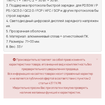
Тип-C 1 + Тип-C 2 = 30 Вт + 30 Вт.

3. Поддержка протокола быстрой зарядки: для PD30W / P
PS / QC3.0 / QC2.0 / FCP / AFC / SCP и других протоколов бы
строй зарядки.

4. Светодиодный цифровой дисплей зарядного напряжен
ия.

5. Прозрачная оболочка.

6. Материал: алюминиевый сплав + огнестойкий ПК.

7. Размеры: 71×33 мм.

×
Производитель оставляет за собой право изменять
характеристики товара, его внешний вид и комплектность без
предварительного уведомления продавца.
Вся информация на сайте о товарах носит справочный характер
и не является публичной офертой в соответствии с пунктом 2
статьи 437 ГК РФ.
Убедительно просим Вас при оплате и покупке проверять
наличие желаемых функций и характеристик.