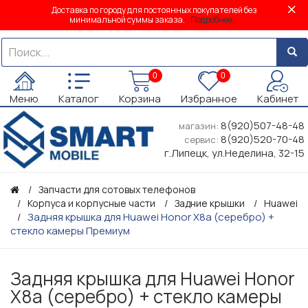
Доставка по городу для постоянных покупателей без
минимальной суммы заказа.
Подробнее...
0
0
Меню
Каталог
Корзина
Избранное
Кабинет
8(920)507-48-48
магазин:
8(920)520-70-48
сервис:
г.Липецк, ул.Неделина, 32-15
Запчасти для сотовых телефонов
Корпуса и корпусные части
Задние крышки
Huawei
Задняя крышка для Huawei Honor X8a (серебро) +
стекло камеры Премиум
Задняя крышка для Huawei Honor
X8a (серебро) + стекло камеры