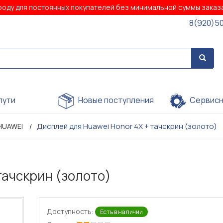
роду для постоянных покупателей без минимальной суммы зака
8(920)5
пути
Новые поступления
Сервисн
Дисплей для Huawei Honor 4X + тачскрин (золото)
HUAWEI
тачскрин (золото)
Доступность:
Есть в наличии