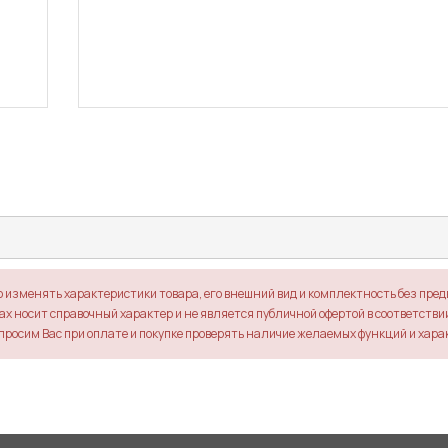
о изменять характеристики товара, его внешний вид и комплектность без пре
х носит справочный характер и не является публичной офертой в соответствии 
просим Вас при оплате и покупке проверять наличие желаемых функций и хара