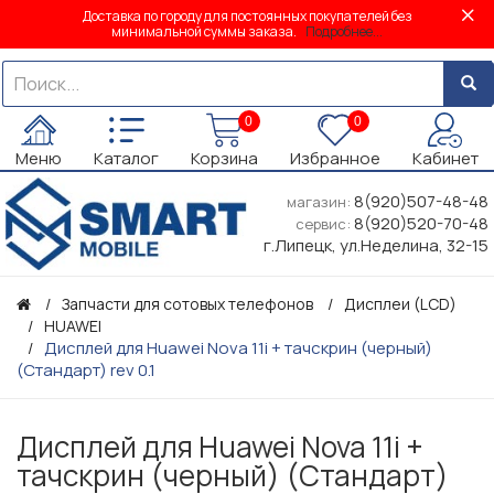
Доставка по городу для постоянных покупателей без
минимальной суммы заказа.
Подробнее...
0
0
Меню
Каталог
Корзина
Избранное
Кабинет
8(920)507-48-48
магазин:
8(920)520-70-48
сервис:
г.Липецк, ул.Неделина, 32-15
Запчасти для сотовых телефонов
Дисплеи (LCD)
HUAWEI
Дисплей для Huawei Nova 11i + тачскрин (черный)
(Стандарт) rev 0.1
Дисплей для Huawei Nova 11i +
тачскрин (черный) (Стандарт)