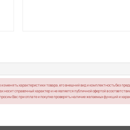
о изменять характеристики товара, его внешний вид и комплектность без пре
х носит справочный характер и не является публичной офертой в соответствии 
просим Вас при оплате и покупке проверять наличие желаемых функций и хара