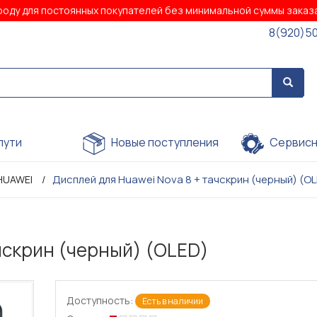
роду для постоянных покупателей без минимальной суммы зака
8(920)5
пути
Новые поступления
Сервисн
Дисплей для Huawei Nova 8 + тачскрин (черный) (O
HUAWEI
чскрин (черный) (OLED)
Доступность:
Есть в наличии