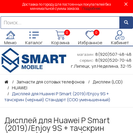
Доставка по городу для постоянных покупателей без
минимальной суммы заказа.
Подробнее...
0
0
Меню
Каталог
Корзина
Избранное
Кабинет
8(920)507-48-48
магазин:
8(920)520-70-48
сервис:
г.Липецк, ул.Неделина, 32-15
Запчасти для сотовых телефонов
Дисплеи (LCD)
HUAWEI
Дисплей для Huawei P Smart (2019)/Enjoy 9S +
тачскрин (черный) Стандарт (COG уменьшенный)
Дисплей для Huawei P Smart
(2019)/Enjoy 9S + тачскрин