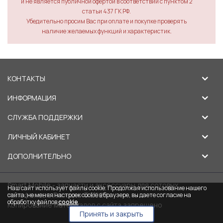
и не является публичной офертой в соответствии с пунктом 2
статьи 437 ГК РФ.
Убедительно просим Вас при оплате и покупке проверять
наличие желаемых функций и характеристик.
КОНТАКТЫ
ИНФОРМАЦИЯ
СЛУЖБА ПОДДЕРЖКИ
ЛИЧНЫЙ КАБИНЕТ
ДОПОЛНИТЕЛЬНО
Smart Mobile - запчасти и аксессуары для сотовых
Наш сайт использует файлы cookie. Продолжая использование нашего
телефонов в Липецке © 2026
сайта, не меняя настроек cookie в браузере, вы даете согласие на
обработку файлов
cookie
.
Копирование материалов с сайта запрещено
Принять и закрыть