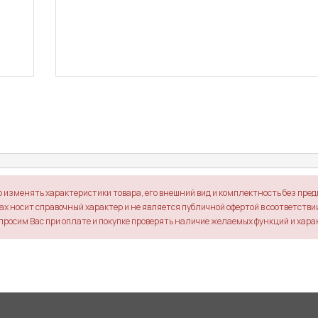
о изменять характеристики товара, его внешний вид и комплектность без пре
х носит справочный характер и не является публичной офертой в соответствии 
просим Вас при оплате и покупке проверять наличие желаемых функций и хара