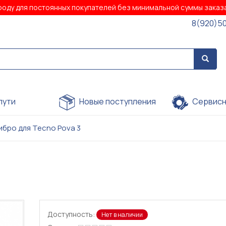
роду для постоянных покупателей без минимальной суммы зака
8(920)5
пути
Новые поступления
Сервисн
ибро для Tecno Pova 3
Доступность:
Нет в наличии