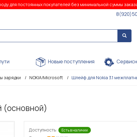
роду для постоянных покупателей без минимальной суммы зака
8(920)5
пути
Новые поступления
Сервисн
Шлейф для Nokia 3.1 межплат
ы зарядки
NOKIA/Microsoft
й (основной)
Доступность:
Есть в наличии