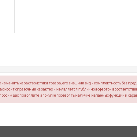
о изменять характеристики товара, его внешний вид и комплектность без пре
х носит справочный характер и не является публичной офертой в соответствии 
просим Вас при оплате и покупке проверять наличие желаемых функций и хара