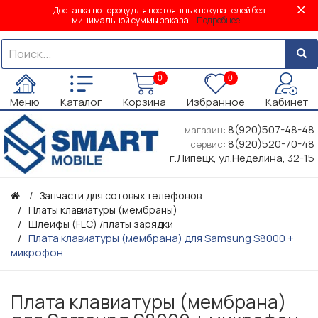
Доставка по городу для постоянных покупателей без
минимальной суммы заказа.
Подробнее...
0
0
Меню
Каталог
Корзина
Избранное
Кабинет
8(920)507-48-48
магазин:
8(920)520-70-48
сервис:
г.Липецк, ул.Неделина, 32-15
Запчасти для сотовых телефонов
Платы клавиатуры (мембраны)
Шлейфы (FLC) /платы зарядки
Плата клавиатуры (мембрана) для Samsung S8000 +
микрофон
Плата клавиатуры (мембрана)