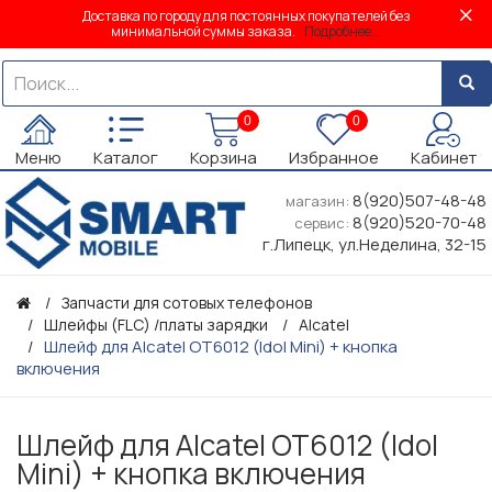
Доставка по городу для постоянных покупателей без
минимальной суммы заказа.
Подробнее...
0
0
Меню
Каталог
Корзина
Избранное
Кабинет
8(920)507-48-48
магазин:
8(920)520-70-48
сервис:
г.Липецк, ул.Неделина, 32-15
Запчасти для сотовых телефонов
Шлейфы (FLC) /платы зарядки
Alcatel
Шлейф для Alcatel OT6012 (Idol Mini) + кнопка
включения
Шлейф для Alcatel OT6012 (Idol
Mini) + кнопка включения