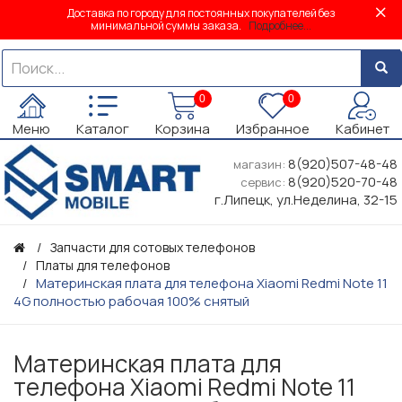
Доставка по городу для постоянных покупателей без
минимальной суммы заказа.
Подробнее...
0
0
Меню
Каталог
Корзина
Избранное
Кабинет
8(920)507-48-48
магазин:
8(920)520-70-48
сервис:
г.Липецк, ул.Неделина, 32-15
Запчасти для сотовых телефонов
Платы для телефонов
Материнская плата для телефона Xiaomi Redmi Note 11
4G полностью рабочая 100% снятый
Материнская плата для
телефона Xiaomi Redmi Note 11