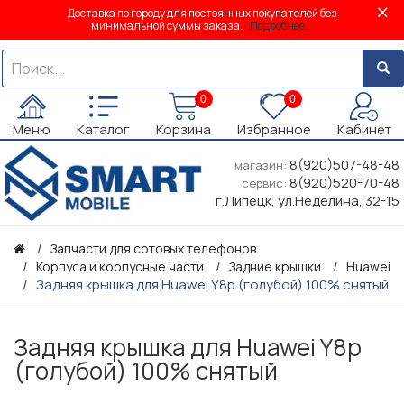
Доставка по городу для постоянных покупателей без
минимальной суммы заказа.
Подробнее...
0
0
Меню
Каталог
Корзина
Избранное
Кабинет
8(920)507-48-48
магазин:
8(920)520-70-48
сервис:
г.Липецк, ул.Неделина, 32-15
Запчасти для сотовых телефонов
Корпуса и корпусные части
Задние крышки
Huawei
Задняя крышка для Huawei Y8p (голубой) 100% снятый
Задняя крышка для Huawei Y8p
(голубой) 100% снятый