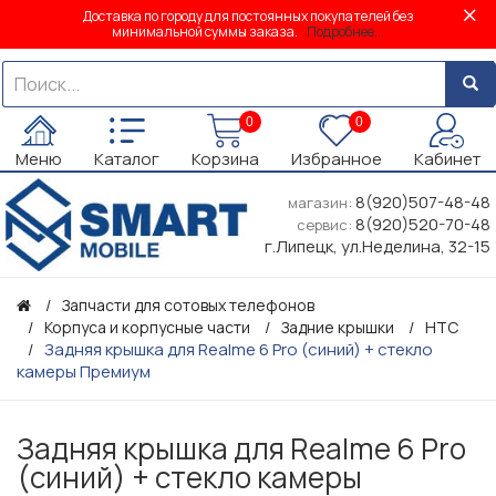
Доставка по городу для постоянных покупателей без
минимальной суммы заказа.
Подробнее...
0
0
Меню
Каталог
Корзина
Избранное
Кабинет
8(920)507-48-48
магазин:
8(920)520-70-48
сервис:
г.Липецк, ул.Неделина, 32-15
Запчасти для сотовых телефонов
Корпуса и корпусные части
Задние крышки
HTC
Задняя крышка для Realme 6 Pro (синий) + стекло
камеры Премиум
Задняя крышка для Realme 6 Pro
(синий) + стекло камеры