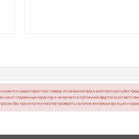
о изменять характеристики товара, его внешний вид и комплектность без пре
х носит справочный характер и не является публичной офертой в соответствии 
просим Вас при оплате и покупке проверять наличие желаемых функций и хара