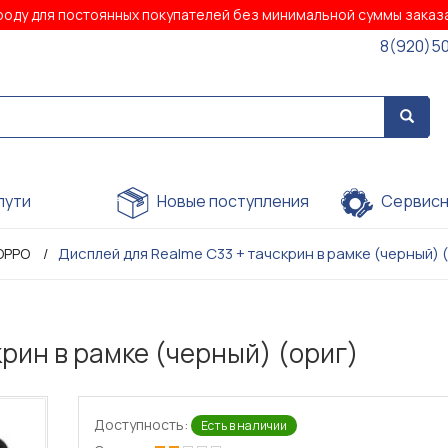
роду для постоянных покупателей без минимальной суммы зака
8(920)5
пути
Новые поступления
Сервисн
Дисплей для Realme C33 + тачскрин в рамке (черный) 
OPPO
рин в рамке (черный) (ориг)
Доступность:
Есть в наличии