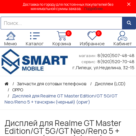
Доставка по городу для постоянных покупателей без
минимальной суммы заказа.
Подробнее...
0
0
Меню
Каталог
Корзина
Избранное
Кабинет
8(920)507-48-48
магазин:
8(920)520-70-48
сервис:
г.Липецк, ул.Неделина, 32-15
Запчасти для сотовых телефонов
Дисплеи (LCD)
OPPO
Дисплей для Realme GT Master Edition/GT 5G/GT
Neo/Reno 5 + тачскрин (черный) (ориг)
Дисплей для Realme GT Master
Edition/GT 5G/GT Neo/Reno 5 +