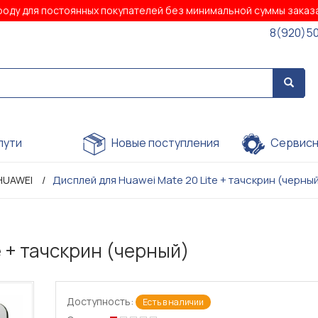
роду для постоянных покупателей без минимальной суммы зака
8(920)5
пути
Новые поступления
Сервисн
Дисплей для Huawei Mate 20 Lite + тачскрин (черны
HUAWEI
e + тачскрин (черный)
Доступность:
Есть в наличии