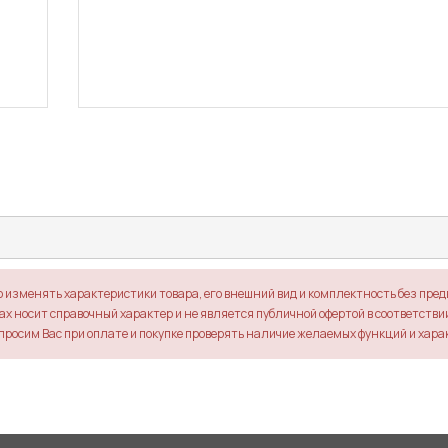
о изменять характеристики товара, его внешний вид и комплектность без пре
х носит справочный характер и не является публичной офертой в соответствии 
просим Вас при оплате и покупке проверять наличие желаемых функций и хара