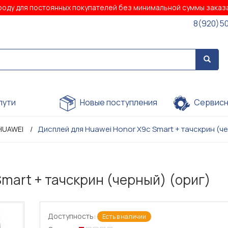
роду для постоянных покупателей без минимальной суммы зака
8(920)5
пути
Новые поступления
Сервисн
Дисплей для Huawei Honor X9c Smart + тачскрин (че
HUAWEI
mart + тачскрин (черный) (ориг)
Доступность:
Есть в наличии