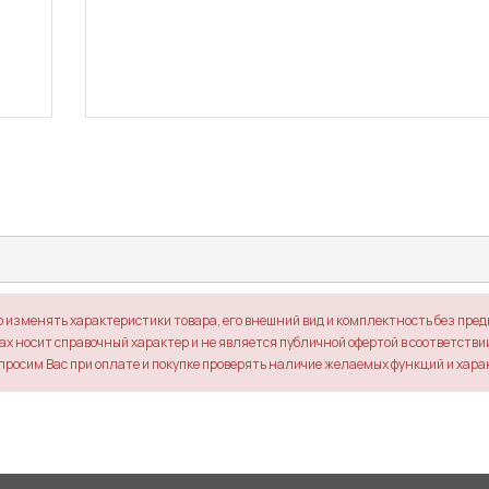
о изменять характеристики товара, его внешний вид и комплектность без пре
х носит справочный характер и не является публичной офертой в соответствии 
просим Вас при оплате и покупке проверять наличие желаемых функций и хара