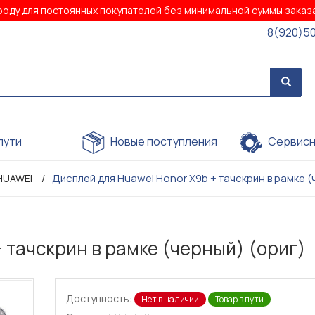
роду для постоянных покупателей без минимальной суммы зака
8(920)5
пути
Новые поступления
Сервисн
Дисплей для Huawei Honor X9b + тачскрин в рамке (
HUAWEI
 тачскрин в рамке (черный) (ориг)
Доступность:
Нет в наличии
Товар в пути