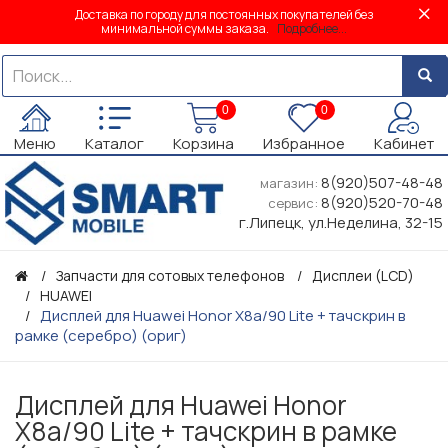
Доставка по городу для постоянных покупателей без
минимальной суммы заказа.
Подробнее...
0
0
Меню
Каталог
Корзина
Избранное
Кабинет
8(920)507-48-48
магазин:
8(920)520-70-48
сервис:
г.Липецк, ул.Неделина, 32-15
Запчасти для сотовых телефонов
Дисплеи (LCD)
HUAWEI
Дисплей для Huawei Honor X8a/90 Lite + тачскрин в
рамке (серебро) (ориг)
Дисплей для Huawei Honor
X8a/90 Lite + тачскрин в рамке