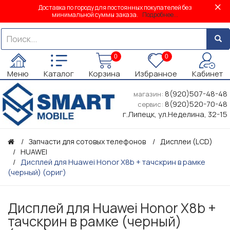
Доставка по городу для постоянных покупателей без
минимальной суммы заказа.
Подробнее...
0
0
Меню
Каталог
Корзина
Избранное
Кабинет
8(920)507-48-48
магазин:
8(920)520-70-48
сервис:
г.Липецк, ул.Неделина, 32-15
Запчасти для сотовых телефонов
Дисплеи (LCD)
HUAWEI
Дисплей для Huawei Honor X8b + тачскрин в рамке
(черный) (ориг)
Дисплей для Huawei Honor X8b +
тачскрин в рамке (черный)