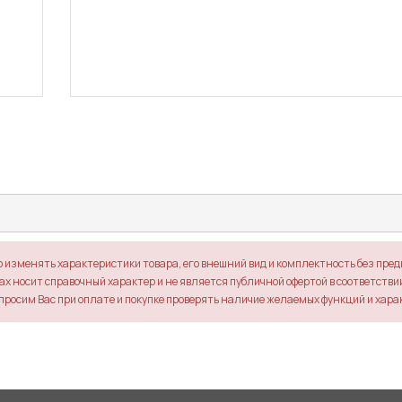
о изменять характеристики товара, его внешний вид и комплектность без пре
х носит справочный характер и не является публичной офертой в соответствии 
просим Вас при оплате и покупке проверять наличие желаемых функций и хара