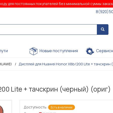
роду для постоянных покупателей без минимальной суммы зака
8(920)5
пути
Новые поступления
Сервисн
Дисплей для Huawei Honor X8b/200 Lite + тачскрин 
HUAWEI
00 Lite + тачскрин (черный) (ориг)
Доступность:
Есть в наличии