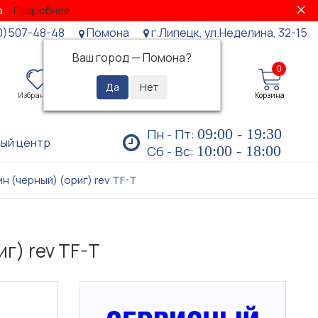
за.
Подробнее...
0)507-48-48
Помона
г.Липецк, ул.Неделина, 32-15
Ваш город —
Помона
?
0
0
Избранное
Просмотренные
Личный кабинет
Корзина
09:00 - 19:30
Пн - Пт:
ый центр
10:00 - 18:00
Сб - Вс:
н (черный) (ориг) rev TF-T
г) rev TF-T