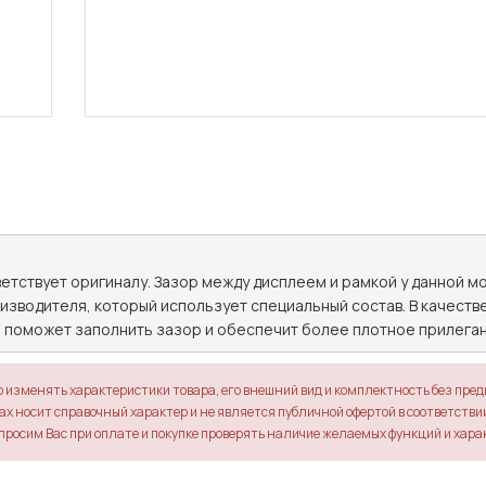
тствует оригиналу. Зазор между дисплеем и рамкой у данной мо
зводителя, который использует специальный состав. В качеств
й поможет заполнить зазор и обеспечит более плотное прилеган
о изменять характеристики товара, его внешний вид и комплектность без пре
х носит справочный характер и не является публичной офертой в соответствии 
просим Вас при оплате и покупке проверять наличие желаемых функций и хара