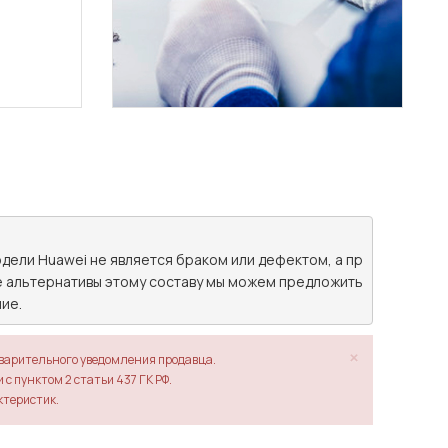
дели Huawei не является браком или дефектом, а пр
е альтернативы этому составу мы можем предложить 
ие.
×
дварительного уведомления продавца.
с пунктом 2 статьи 437 ГК РФ.
ктеристик.