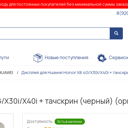
роду для постоянных покупателей без минимальной суммы зака
8(92
пути
Новые поступления
Сервисн
Дисплей для Huawei Honor X8 4G/X30i/X40i + тачскри
HUAWEI
/X30i/X40i + тачскрин (черный) (ори
Доступность:
Есть в наличии