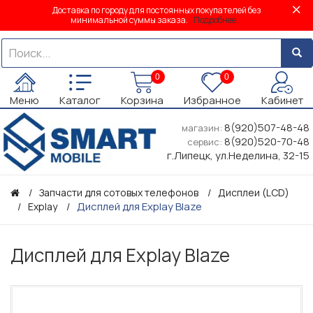
Доставка по городу для постоянных покупателей без
минимальной суммы заказа.
Подробнее...
0
0
Меню
Каталог
Корзина
Избранное
Кабинет
8(920)507-48-48
магазин:
8(920)520-70-48
сервис:
г.Липецк, ул.Неделина, 32-15
Запчасти для сотовых телефонов
Дисплеи (LCD)
Дисплей для Explay Blaze
Explay
Дисплей для Explay Blaze