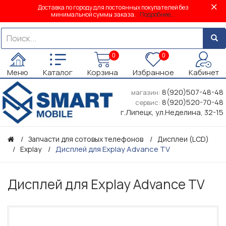
Доставка по городу для постоянных покупателей без
минимальной суммы заказа.
Подробнее...
0
0
Меню
Каталог
Корзина
Избранное
Кабинет
8(920)507-48-48
магазин:
8(920)520-70-48
сервис:
г.Липецк, ул.Неделина, 32-15
Запчасти для сотовых телефонов
Дисплеи (LCD)
Дисплей для Explay Advance TV
Explay
Дисплей для Explay Advance TV