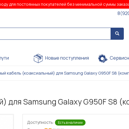
роду для постоянных покупателей без минимальной суммы зака
8(92
пути
Новые поступления
Сервисн
ый кабель (коаксиальный) для Samsung Galaxy G950F S8 (комп
) для Samsung Galaxy G950F S8 (к
Доступность:
Есть в наличии