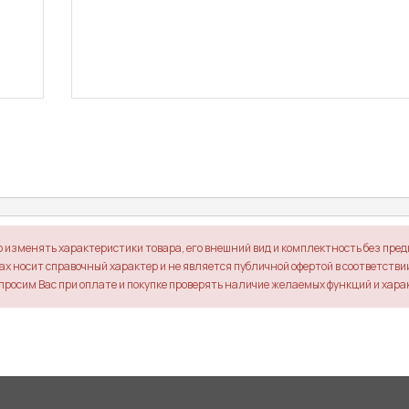
о изменять характеристики товара, его внешний вид и комплектность без пре
х носит справочный характер и не является публичной офертой в соответствии 
просим Вас при оплате и покупке проверять наличие желаемых функций и хара