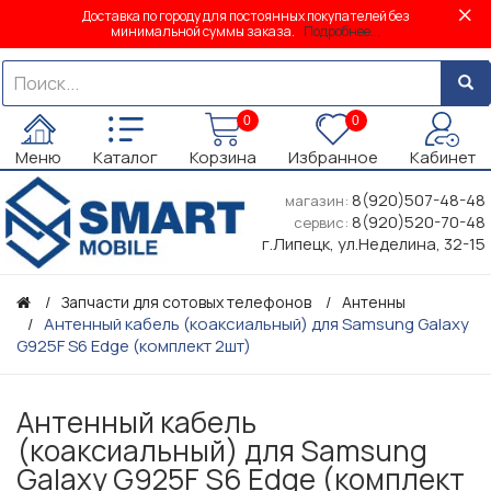
Доставка по городу для постоянных покупателей без
минимальной суммы заказа.
Подробнее...
0
0
Меню
Каталог
Корзина
Избранное
Кабинет
8(920)507-48-48
магазин:
8(920)520-70-48
сервис:
г.Липецк, ул.Неделина, 32-15
Запчасти для сотовых телефонов
Антенны
Антенный кабель (коаксиальный) для Samsung Galaxy
G925F S6 Edge (комплект 2шт)
Антенный кабель
(коаксиальный) для Samsung
Galaxy G925F S6 Edge (комплект