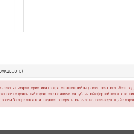
0XK2LC010)
о изменять характеристики товара, его внешний вид и комплектность без пре
х носит справочный характер и не является публичной офертой в соответствии 
просим Вас при оплате и покупке проверять наличие желаемых функций и хара