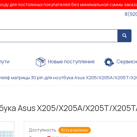
роду для постоянных покупателей без минимальной суммы зака
8(92
пути
Новые поступления
Сервисн
лейф матрицы 30 pin для ноутбука Asus X205/X205A/X205T/
тбука Asus X205/X205A/X205T/X205
Доступность:
Есть в наличии