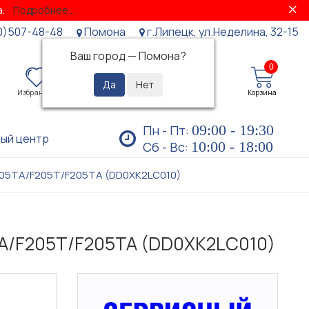
за.
Подробнее...
0)507-48-48
Помона
г.Липецк, ул.Неделина, 32-15
Ваш город —
Помона
?
0
0
Избранное
Просмотренные
Личный кабинет
Корзина
09:00 - 19:30
Пн - Пт:
ый центр
10:00 - 18:00
Сб - Вс:
X205TA/F205T/F205TA (DD0XK2LC010)
TA/F205T/F205TA (DD0XK2LC010)