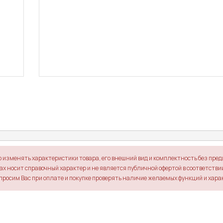
о изменять характеристики товара, его внешний вид и комплектность без пре
х носит справочный характер и не является публичной офертой в соответствии 
просим Вас при оплате и покупке проверять наличие желаемых функций и хара