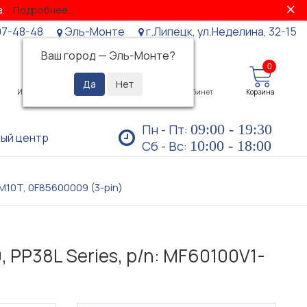
за.
Подробнее...
07-48-48
Эль-Монте
г.Липецк, ул.Неделина, 32-15
Ваш город —
Эль-Монте
?
0
0
Избранное
Просмотренные
Личный кабинет
Корзина
09:00 - 19:30
Пн - Пт:
ый центр
10:00 - 18:00
Сб - Вс:
5M10T, 0F85600009 (3-pin)
, PP38L Series, p/n: MF60100V1-