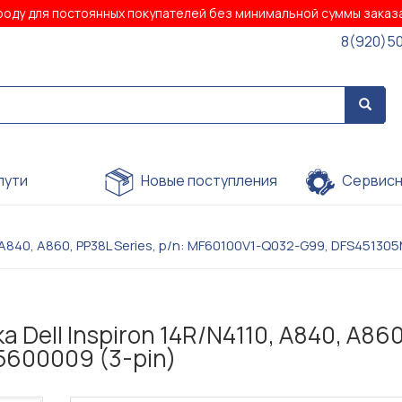
роду для постоянных покупателей без минимальной суммы зака
8(920)5
пути
Новые поступления
Сервисн
, A840, A860, PP38L Series, p/n: MF60100V1-Q032-G99, DFS45130
 Dell Inspiron 14R/N4110, A840, A860
5600009 (3-pin)