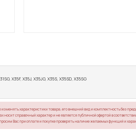
31SG, X35F, X35J, X35JG, X35S, X35SD, X35SG

о изменять характеристики товара, его внешний вид и комплектность без пре
х носит справочный характер и не является публичной офертой в соответствии 
просим Вас при оплате и покупке проверять наличие желаемых функций и хара