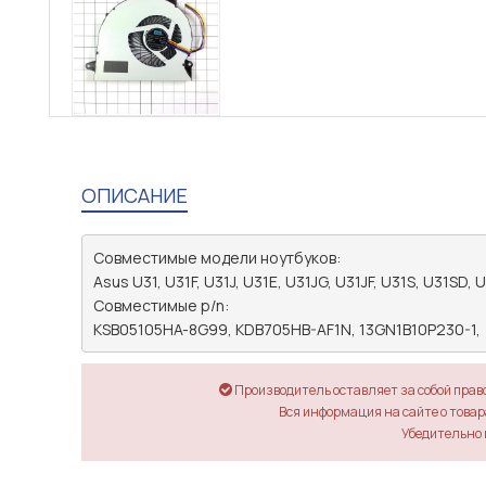
ОПИСАНИЕ
Совместимые модели ноутбуков: 

Asus U31, U31F, U31J, U31E, U31JG, U31JF, U31S, U31SD, U
Совместимые p/n: 

Производитель оставляет за собой прав
Вся информация на сайте о товара
Убедительно 