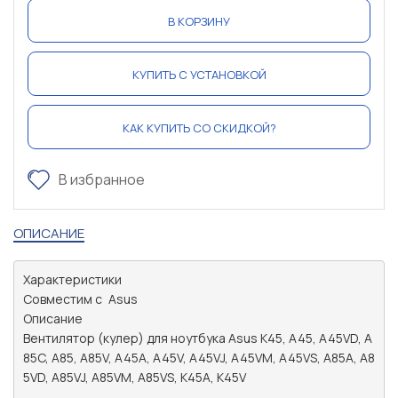
В КОРЗИНУ
КУПИТЬ С УСТАНОВКОЙ
КАК КУПИТЬ СО СКИДКОЙ?
В избранное
ОПИСАНИЕ
Характеристики

Совместим с	Asus

Описание

Вентилятор (кулер) для ноутбука Asus K45, A45, A45VD, A
85C, A85, A85V, A45A, A45V, A45VJ, A45VM, A45VS, A85A, A8
5VD, A85VJ, A85VM, A85VS, K45A, K45V
