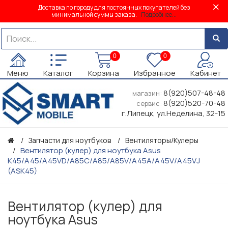
Доставка по городу для постоянных покупателей без
минимальной суммы заказа.
Подробнее...
0
0
Меню
Каталог
Корзина
Избранное
Кабинет
8(920)507-48-48
магазин:
8(920)520-70-48
сервис:
г.Липецк, ул.Неделина, 32-15
Запчасти для ноутбуков
Вентиляторы/Кулеры
Вентилятор (кулер) для ноутбука Asus
K45/A45/A45VD/A85C/A85/A85V/A45A/A45V/A45VJ
(ASK45)
Вентилятор (кулер) для
ноутбука Asus