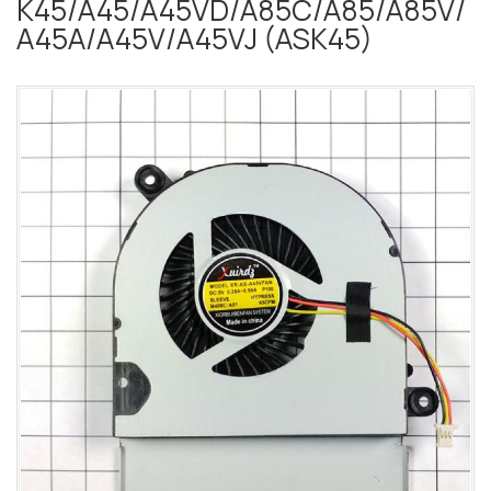
K45/A45/A45VD/A85C/A85/A85V/
A45A/A45V/A45VJ (ASK45)