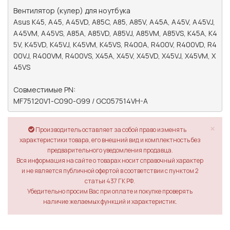
Вентилятор (кулер) для ноутбука 

Asus K45, A45, A45VD, A85C, A85, A85V, A45A, A45V, A45VJ, 
A45VM, A45VS, A85A, A85VD, A85VJ, A85VM, A85VS, K45A, K4
5V, K45VD, K45VJ, K45VM, K45VS, R400A, R400V, R400VD, R4
00VJ, R400VM, R400VS, X45A, X45V, X45VD, X45VJ, X45VM, X
45VS

Совместимые PN:

MF75120V1-C090-G99 / GC057514VH-A
×
Производитель оставляет за собой право изменять
характеристики товара, его внешний вид и комплектность без
предварительного уведомления продавца.
Вся информация на сайте о товарах носит справочный характер
и не является публичной офертой в соответствии с пунктом 2
статьи 437 ГК РФ.
Убедительно просим Вас при оплате и покупке проверять
наличие желаемых функций и характеристик.