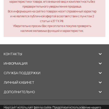
характеристики товара, его внешний вид и комплектность без
предварительного уведомления продавца.
Вся информация на сайте о товарах носит справочный характер
и не является публичной офертой в соответствии с пунктом 2
статьи 437 ГК РФ.
Убедительно просим Вас при оплате и покупке проверять
наличие желаемых функций и характеристик.
КОНТАКТЫ
ИНФОРМАЦИЯ
СЛУЖБА ПОДДЕРЖКИ
ЛИЧНЫЙ КАБИНЕТ
ДОПОЛНИТЕЛЬНО
Smart Mobile - запчасти и аксессуары для сотовых
Наш сайт использует файлы cookie. Продолжая использование нашего