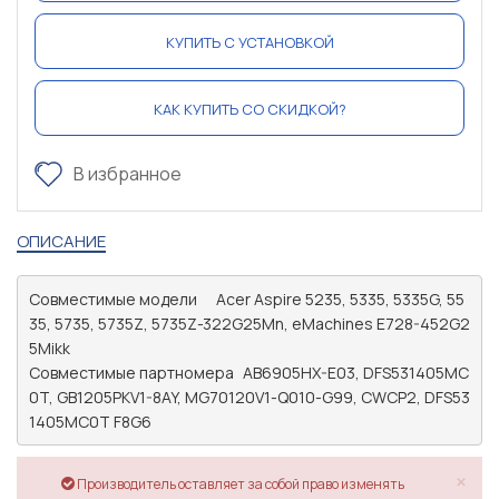
КУПИТЬ С УСТАНОВКОЙ
КАК КУПИТЬ СО СКИДКОЙ?
В избранное
ОПИСАНИЕ
Совместимые модели	Acer Aspire 5235, 5335, 5335G, 55
35, 5735, 5735Z, 5735Z-322G25Mn, eMachines E728-452G2
5Mikk

Совместимые партномера	AB6905HX-E03, DFS531405MC
0T, GB1205PKV1-8AY, MG70120V1-Q010-G99, CWCP2, DFS53
1405MC0T F8G6
×
Производитель оставляет за собой право изменять