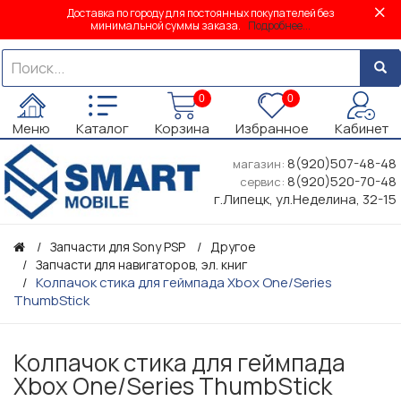
Доставка по городу для постоянных покупателей без
минимальной суммы заказа.
Подробнее...
0
0
Меню
Каталог
Корзина
Избранное
Кабинет
8(920)507-48-48
магазин:
8(920)520-70-48
сервис:
г.Липецк, ул.Неделина, 32-15
Запчасти для Sony PSP
Другое
Запчасти для навигаторов, эл. книг
Колпачок стика для геймпада Xbox One/Series
ThumbStick
Колпачок стика для геймпада
Xbox One/Series ThumbStick